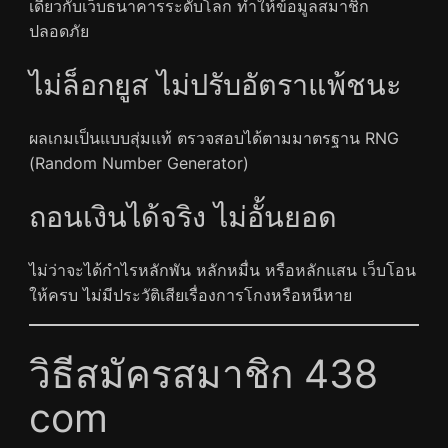
เดียวกับเว็บธนาคารระดับโลก ทำให้ข้อมูลสมาชิก
ปลอดภัย
ไม่ล็อกยูส ไม่ปรับอัตราแพ้ชนะ
ผลเกมเป็นแบบสุ่มแท้ ตรวจสอบได้ตามมาตรฐาน RNG
(Random Number Generator)
ถอนเงินได้จริง ไม่อั้นยอด
ไม่ว่าจะได้กำไรหลักพัน หลักหมื่น หรือหลักแสน เว็บโอน
ให้ครบ ไม่มีประวัติเสียเรื่องการโกงหรือหนีหาย
วิธีสมัครสมาชิก 438
com