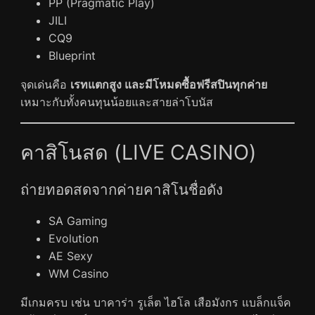
PP (Pragmatic Play)
JILI
CQ9
Blueprint
จุดเด่นคือ
เรทแตกสูง และมีโหมดซื้อฟรีสปินทุกค่าย
เหมาะกับทั้งคนทุนน้อยและสายล่าโบนัส
คาสิโนสด (LIVE CASINO)
ถ่ายทอดสดจากค่ายคาสิโนชื่อดัง
SA Gaming
Evolution
AE Sexy
WM Casino
มีเกมครบ เช่น บาคาร่า รูเล็ต ไฮโล เสือมังกร แบล็กแจ็ค