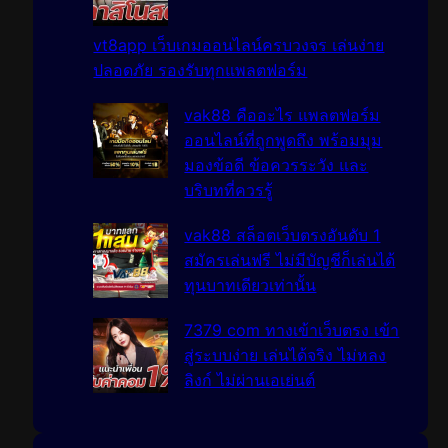
vt8app เว็บเกมออนไลน์ครบวงจร เล่นง่าย
ปลอดภัย รองรับทุกแพลตฟอร์ม
vak88 คืออะไร แพลตฟอร์ม
ออนไลน์ที่ถูกพูดถึง พร้อมมุม
มองข้อดี ข้อควรระวัง และ
บริบทที่ควรรู้
vak88 สล็อตเว็บตรงอันดับ 1
สมัครเล่นฟรี ไม่มีบัญชีก็เล่นได้
ทุนบาทเดียวเท่านั้น
7379 com ทางเข้าเว็บตรง เข้า
สู่ระบบง่าย เล่นได้จริง ไม่หลง
ลิงก์ ไม่ผ่านเอเย่นต์