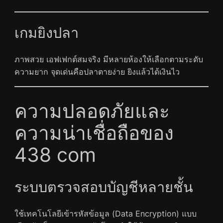
เกมยิงปลา
ภาพสวย เอฟเฟกต์สมจริง มีหลายห้องให้เลือกตามระดับ
ความยาก จุดเด่นคือปลาตายง่าย ยิงแล้วได้เงินไว
ความปลอดภัยและ
ความน่าเชื่อถือของ
438 com
ระบบตรวจสอบบัญชีหลายชั้น
ใช้เทคโนโลยีเข้ารหัสข้อมูล (Data Encryption) แบบ