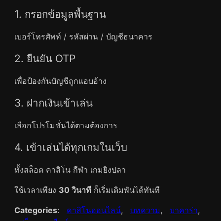
1. กรอกข้อมูลพื้นฐาน
เบอร์โทรศัพท์ / รหัสผ่าน / บัญชีธนาคาร
2. ยืนยัน OTP
เพื่อป้องกันบัญชีถูกแอบอ้าง
3. ฝากเงินเข้าเล่น
เลือกโปรโมชั่นได้ตามต้องการ
4. เข้าเล่นได้ทุกเกมในเว็บ
ทั้งสล็อต คาสิโน กีฬา เกมยิงปลา
ใช้เวลาเพียง
30 วินาที
ก็เริ่มเดิมพันได้ทันที
Categories
:
คาสิโนออนไลน์
, 
บทความ
, 
บาคาร่า
, 