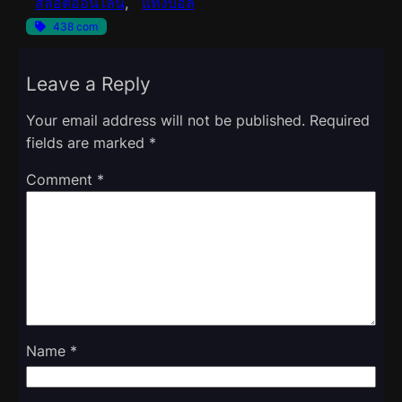
สล็อตออนไลน์
, 
แทงบอล
438 com
Leave a Reply
Your email address will not be published.
Required
fields are marked
*
Comment
*
Name
*